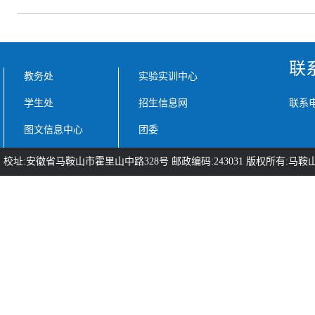
联
教务处
实验实训中心
学生处
招生信息网
联系电话
图文信息中心
团委
校址:安徽省马鞍山市霍里山中路328号 邮政编码:243031 版权所有:马鞍山