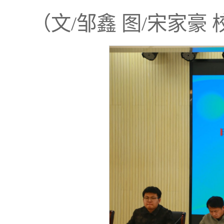
（文/邹鑫 图/宋家豪 