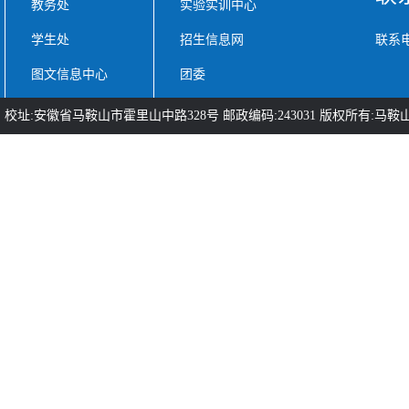
教务处
实验实训中心
学生处
招生信息网
联系电话
图文信息中心
团委
校址:安徽省马鞍山市霍里山中路328号 邮政编码:243031 版权所有:马鞍山