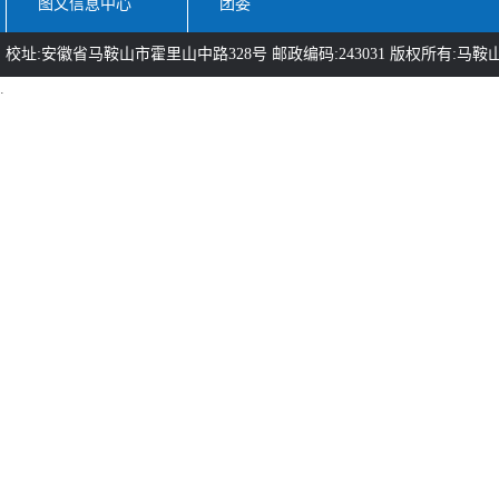
图文信息中心
团委
校址:安徽省马鞍山市霍里山中路328号 邮政编码:243031 版权所有:马鞍山
.