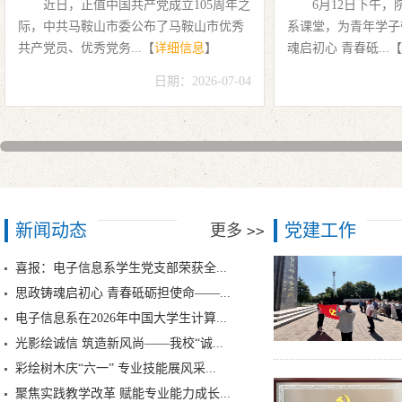
近日，正值中国共产党成立105周年之
6月12日下午
际，中共马鞍山市委公布了马鞍山市优秀
系课堂，为青年学子
共产党员、优秀党务...【
详细信息
】
魂启初心 青春砥...【
日期：2026-07-04
新闻动态
党建工作
更多
>>
喜报：电子信息系学生党支部荣获全...
思政铸魂启初心 青春砥砺担使命——...
电子信息系在2026年中国大学生计算...
光影绘诚信 筑造新风尚——我校“诚...
彩绘树木庆“六一” 专业技能展风采...
聚焦实践教学改革 赋能专业能力成长...